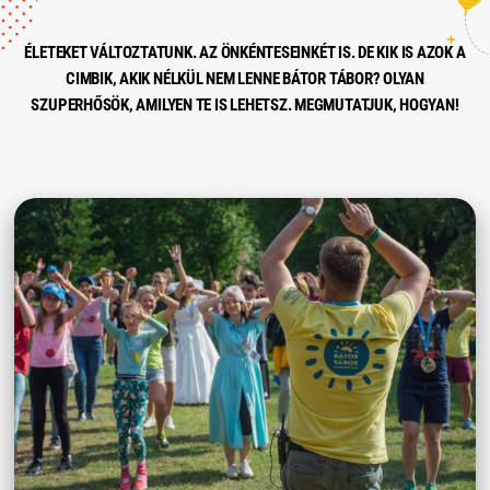
ÉLETEKET VÁLTOZTATUNK. AZ ÖNKÉNTESEINKÉT IS. DE KIK IS AZOK A
CIMBIK, AKIK NÉLKÜL NEM LENNE BÁTOR TÁBOR? OLYAN
SZUPERHŐSÖK, AMILYEN TE IS LEHETSZ. MEGMUTATJUK, HOGYAN!