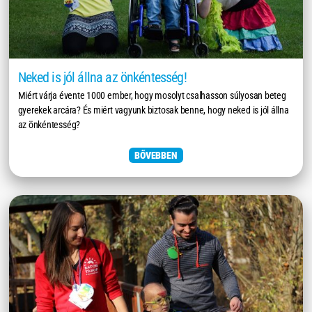
Neked is jól állna az önkéntesség!
Miért várja évente 1000 ember, hogy mosolyt csalhasson súlyosan beteg
gyerekek arcára? És miért vagyunk biztosak benne, hogy neked is jól állna
az önkéntesség?
BŐVEBBEN