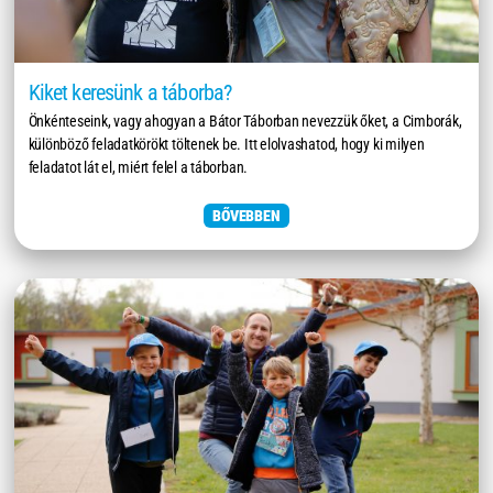
Kiket keresünk a táborba?
Önkénteseink, vagy ahogyan a Bátor Táborban nevezzük őket, a Cimborák,
különböző feladatkörökt töltenek be. Itt elolvashatod, hogy ki milyen
feladatot lát el, miért felel a táborban.
BŐVEBBEN