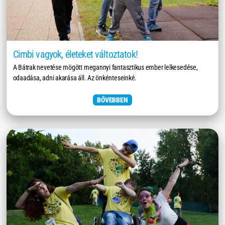
Cimbi vagyok, életeket változtatok!
A Bátrak nevetése mögött megannyi fantasztikus ember lelkesedése,
odaadása, adni akarása áll. Az önkénteseinké.
BŐVEBBEN