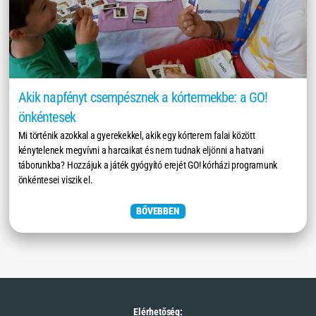
Akik napfényt csempésznek a kórtermekbe: a GO!
önkéntesek
Mi történik azokkal a gyerekekkel, akik egy kórterem falai között
kénytelenek megvívni a harcaikat és nem tudnak eljönni a hatvani
táborunkba? Hozzájuk a játék gyógyító erejét GO! kórházi programunk
önkéntesei viszik el.
BŐVEBBEN
Elérhetőség: