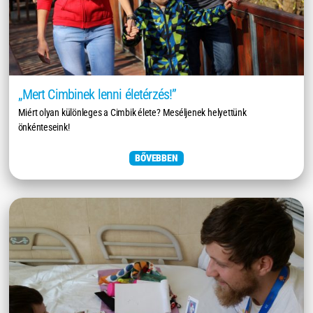
„Mert Cimbinek lenni életérzés!”
Miért olyan különleges a Cimbik élete? Meséljenek helyettünk
önkénteseink!
BŐVEBBEN