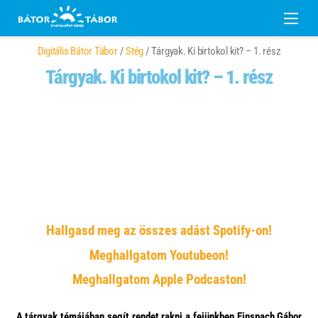
Digitális Bátor Tábor
/
Stég
/ Tárgyak. Ki birtokol kit? – 1. rész
Tárgyak. Ki birtokol kit? – 1. rész
Hallgasd meg az összes adást Spotify-on!
Meghallgatom Youtubeon!
Meghallgatom Apple Podcaston!
A tárgyak témájában segít rendet rakni a fejünkben Einspach Gábor