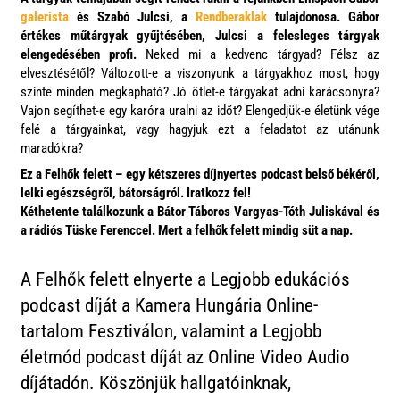
galerista
és Szabó Julcsi, a
Rendberaklak
tulajdonosa
. Gábor
értékes műtárgyak gyűjtésében, Julcsi a felesleges tárgyak
elengedésében profi.
Neked mi a kedvenc tárgyad? Félsz az
elvesztésétől? Változott-e a viszonyunk a tárgyakhoz most, hogy
szinte minden megkapható? Jó ötlet-e tárgyakat adni karácsonyra?
Vajon segíthet-e egy karóra uralni az időt? Elengedjük-e életünk vége
felé a tárgyainkat, vagy hagyjuk ezt a feladatot az utánunk
maradókra?
Ez a Felhők felett – egy kétszeres díjnyertes podcast belső békéről,
lelki egészségről, bátorságról. Iratkozz fel!
Kéthetente találkozunk a Bátor Táboros Vargyas-Tóth Juliskával és
a rádiós Tüske Ferenccel. Mert a felhők felett mindig süt a nap.
A Felhők felett elnyerte a Legjobb edukációs
podcast díját a Kamera Hungária Online-
tartalom Fesztiválon, valamint a Legjobb
életmód podcast díját az Online Video Audio
díjátadón. Köszönjük hallgatóinknak,