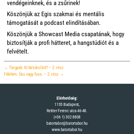
vendégeinknek, és a zsűrinek!
Köszönjük az Egis szakmai és mentális
támogatását a podcast elindításában.
Köszönjük a Showcast Media csapatának, hogy
biztosítják a profi hátteret, a hangstúdiót és a
felvételt.
←
Tárgyak. Ki birtokol kit? – 2. rész
Félelem. Üss vagy fuss. – 2. rész
→
Elérhetőség:
1135 Budapest,
Reitter Ferenc utca 46-48.
(+36 1) 302 8808
batortabor@batortabor.hu
www.batortabor.hu