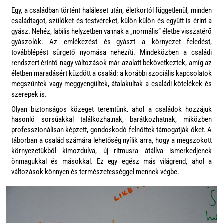
Egy, a családban történt haláleset után, életkortól függetlenül, minden
családtagot, szülőket és testvéreket, külön-külön és együtt is érint a
gyász. Nehéz, labilis helyzetben vannak a „normális” életbe visszatérő
gyászolók. Az emlékezést és gyászt a környezet feledést,
továbblépést sürgető nyomása nehezíti. Mindeközben a családi
rendszert érintő nagy változások már azalatt bekövetkeztek, amíg az
életben maradásért küzdött a család: a korábbi szociális kapcsolatok
megszűntek vagy meggyengültek, átalakultak a családi kötelékek és
szerepek is.
Olyan biztonságos közeget teremtünk, ahol a családok hozzájuk
hasonló sorsúakkal találkozhatnak, barátkozhatnak, miközben
professzionálisan képzett, gondoskodó felnőttek támogatják őket. A
táborban a család számára lehetőség nyílik arra, hogy a megszokott
környezetükből kimozdulva, új ritmusra átállva ismerkedjenek
önmagukkal és másokkal. Ez egy egész más világrend, ahol a
változások könnyen és természetességgel mennek végbe.