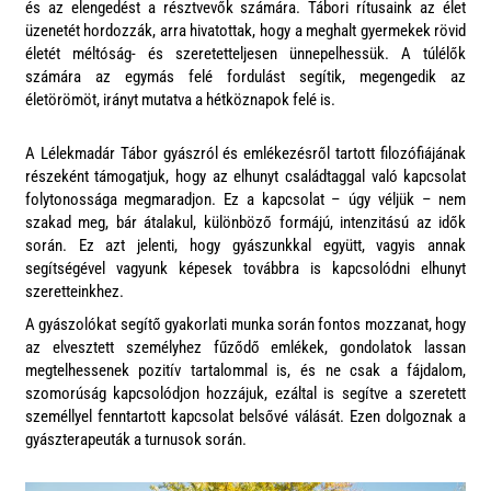
és az elengedést a résztvevők számára. Tábori rítusaink az élet
üzenetét hordozzák, arra hivatottak, hogy a meghalt gyermekek rövid
életét méltóság- és szeretetteljesen ünnepelhessük. A túlélők
számára az egymás felé fordulást segítik, megengedik az
életörömöt, irányt mutatva a hétköznapok felé is.
A Lélekmadár Tábor gyászról és emlékezésről tartott filozófiájának
részeként támogatjuk, hogy az elhunyt családtaggal való kapcsolat
folytonossága megmaradjon. Ez a kapcsolat – úgy véljük – nem
szakad meg, bár átalakul, különböző formájú, intenzitású az idők
során. Ez azt jelenti, hogy gyászunkkal együtt, vagyis annak
segítségével vagyunk képesek továbbra is kapcsolódni elhunyt
szeretteinkhez.
A gyászolókat segítő gyakorlati munka során fontos mozzanat, hogy
az elvesztett személyhez fűződő emlékek, gondolatok lassan
megtelhessenek pozitív tartalommal is, és ne csak a fájdalom,
szomorúság kapcsolódjon hozzájuk, ezáltal is segítve a szeretett
személlyel fenntartott kapcsolat belsővé válását. Ezen dolgoznak a
gyászterapeuták a turnusok során.