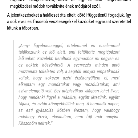
megküzdési módok továbbvitelének módjáról szól.
A jelentkezéseket a haláleset óta eltelt időtől függetlenül fogadjuk, így
a sok éves és frissebb veszteségekkel küzdőket egyaránt szeretettel
látunk a táborban.
„
Annyi figyelmességgel, értelemmel és érzelemmel
találkoztunk ez idő alatt, ami feltöltötte megtépázott
lelkünket. Közelebb kerültünk egymáshoz mi négyen és
ez nektek köszönhető. A szervezés minden apró
mozzanata tökéletes volt, a segítők annyira empatikusak
voltak, hogy sokszor azért érzékenyültem el, mert
elkaptam egy mondatukat vagy mozdulatukat, ami
szívmelengető volt. Egy utópisztikus világban lehet ilyen,
hogy mindenki figyel a másikra, együtt létezünk, együtt
fájunk, és aztán könnyebbülünk meg. A harmadik napon,
az esti gyászolás közben éreztem, hogy valahogy
máshogy érzek, elcsitultam, nem fájt már annyira.
Köszönöm nektek.”