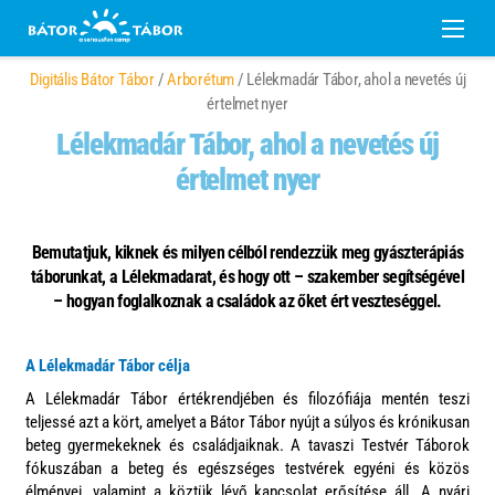
Digitális Bátor Tábor
/
Arborétum
/ Lélekmadár Tábor, ahol a nevetés új
értelmet nyer
Lélekmadár Tábor, ahol a nevetés új
értelmet nyer
Bemutatjuk, kiknek és milyen célból rendezzük meg gyászterápiás
táborunkat, a Lélekmadarat, és hogy ott – szakember segítségével
– hogyan foglalkoznak a családok az őket ért veszteséggel.
A Lélekmadár Tábor célja
A Lélekmadár Tábor értékrendjében és filozófiája mentén teszi
teljessé azt a kört, amelyet a Bátor Tábor nyújt a súlyos és krónikusan
beteg gyermekeknek és családjaiknak. A tavaszi Testvér Táborok
fókuszában a beteg és egészséges testvérek egyéni és közös
élményei, valamint a köztük lévő kapcsolat erősítése áll. A nyári