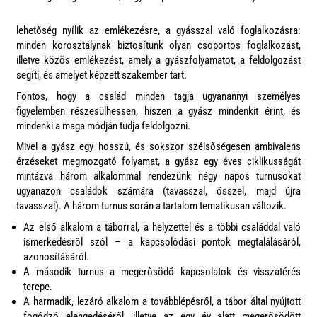
lehetőség nyílik az emlékezésre, a gyásszal való foglalkozásra:
minden korosztálynak biztosítunk olyan csoportos foglalkozást,
illetve közös emlékezést, amely a gyászfolyamatot, a feldolgozást
segíti, és amelyet képzett szakember tart.
Fontos, hogy a család minden tagja ugyanannyi személyes
figyelemben részesülhessen, hiszen a gyász mindenkit érint, és
mindenki a maga módján tudja feldolgozni.
Mivel a gyász egy hosszú, és sokszor szélsőségesen ambivalens
érzéseket megmozgató folyamat, a gyász egy éves ciklikusságát
mintázva három alkalommal rendezünk négy napos turnusokat
ugyanazon családok számára (tavasszal, ősszel, majd újra
tavasszal). A három turnus során a tartalom tematikusan változik.
Az első alkalom a táborral, a helyzettel és a többi családdal való
ismerkedésről szól – a kapcsolódási pontok megtalálásáról,
azonosításáról.
A második turnus a megerősödő kapcsolatok és visszatérés
terepe.
A harmadik, lezáró alkalom a továbblépésről, a tábor által nyújtott
fogódzó elengedéséről, illetve az egy év alatt megerősödött