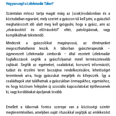
Hogyan segít a Lélekmadár Tábor?
Számtalan mítosz tartja magát máig az (szak)irodalomban és a
köztudatban egyaránt, mely szerint a gyászon túl kell jutni, a gyászból
meghatározott idő alatt meg kell gyógyulni, hogy a gyász, ami az
„elvárásoktól és előírásoktól” eltér, patológiásnak, vagy
komplikáltnak tekintendő.
Mindezek a gyászolókat magányossá, az élményeiket
megoszthatatlanná teszik. A táborban gyászterapeuták –
úgynevezett Lélekmadár cimborák – által vezetett Lélekmadár
foglalkozások segítik a gyászfolyamat minél természetesebb
zajlását. Segítik az egyéneket, családokat, korszerű információt,
tudást és érzelmi teret bocsájtva rendelkezésükre, lehetőséget
teremtenek arra, hogy gyászukat megéljék és kifejezzék. Így a
családtagok utat találhatnak a gyászukban önmagukhoz, egymáshoz,
és hogy közösen felépülve új szociális kapcsolatokat építhessenek
ki, vagy korábbiakat ápoljanak tovább.
Emellett a tábornak fontos szerepe van a közösségi szintér
megteremtésében, amelyben saját rítusokkal segítjük az emlékezést