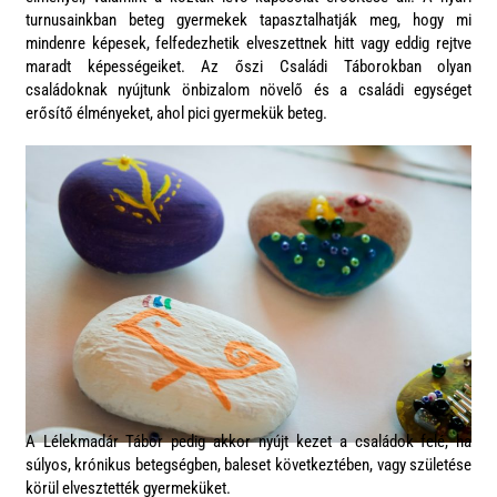
turnusainkban beteg gyermekek tapasztalhatják meg, hogy mi
mindenre képesek, felfedezhetik elveszettnek hitt vagy eddig rejtve
maradt képességeiket. Az őszi Családi Táborokban olyan
családoknak nyújtunk önbizalom növelő és a családi egységet
erősítő élményeket, ahol pici gyermekük beteg.
A Lélekmadár Tábor pedig akkor nyújt kezet a családok felé, ha
súlyos, krónikus betegségben, baleset következtében, vagy születése
körül elvesztették gyermeküket.