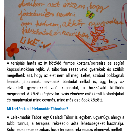
A terápiás hatás az itt kötődő fontos kortárs/sorstárs és segítő
kapcsolatokban rejlik. A táborban részt vevő gyerekek és szülők
megélhetik azt, hogy az élet nem áll meg. Lehet, szabad boldognak
lenniük, játszaniuk, nevetniük bűntudat nélkül is, úgy, hogy az
elvesztett gyermekkel való kapcsolat, a hozzávaló kötődés
megmarad. A közösséghez tartozás élménye csökkenti izolációjukat
és magányukat mind egymás, mind más családok között.
Mi történik a Lélekmadár Táborban?
A Lélekmadár Tábor egy Családi Tábor is egyben, ugyanúgy, ahogy a
többi turnus, a terápiás rekreáció adta lehetőségeket használja.
Különlegessége azonban, hogy terápiás rekreációs élmények mellett