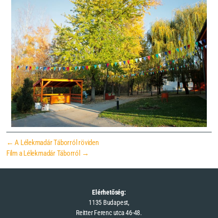
←
A Lélekmadár Táborról röviden
Film a Lélekmadár Táborról
→
Elérhetőség:
1135 Budapest,
Reitter Ferenc utca 46-48.