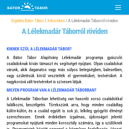
Digitális Bátor Tábor
/
Arborétum
/ A Lélekmadár Táborról röviden
A Lélekmadár Táborról röviden
KIKNEK SZÓL A LÉLEKMADÁR TÁBOR?
A Báto
r Tábor Alapít
vány Lélekmadár programja gyászoló
családoknak kíván támaszt és segítséget nyújtani. Olyan családokat
várunk, akik daganatos vagy más súlyos betegségben, balesetben,
vagy születésük körül vesztették el gyermeküket, testvérüket. A
nagykorúvá vált testvéreket is szívesen látjuk.
MILYEN PROGRAM VAN A LÉLEKMADÁR TÁBORBAN?
A Lélekmadár Táborban lehetőség van hasonló sorsú családokkal
találkozni, beszélgetni. Törekszünk arra, hogy minden családtag
külön-külön, és a család együtt is sok jó, lelkileg gyógyító élményt
szerezhessen. Ennek érdekében izgalmas, újdonságot jelentő
programokat nyújtunk minden korosztály számára, így a szülőknek
is. Programjaink között szerepel a kézműves foglalkozás, íjászat,