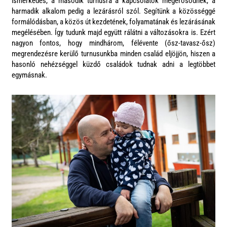
ismerkedés, a második turnusra a kapcsolatok megerősödnek, a
harmadik alkalom pedig a lezárásról szól. Segítünk a közösséggé
formálódásban, a közös út kezdetének, folyamatának és lezárásának
megélésében. Így tudunk majd együtt rálátni a változásokra is. Ezért
nagyon fontos, hogy mindhárom, félévente (ősz-tavasz-ősz)
megrendezésre kerülő turnusunkba minden család eljöjjön, hiszen a
hasonló nehézséggel küzdő családok tudnak adni a legtöbbet
egymásnak.