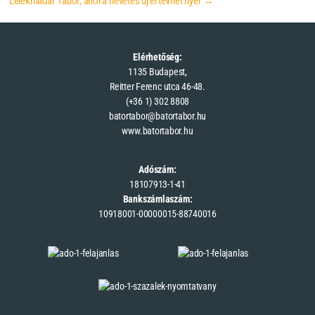
Lélekmadár Tábor, ahol a nevetés új értelmet nyer
→
Elérhetőség:
1135 Budapest,
Reitter Ferenc utca 46-48.
(+36 1) 302 8808
batortabor@batortabor.hu
www.batortabor.hu
Adószám:
18107913-1-41
Bankszámlaszám:
10918001-00000015-88740016