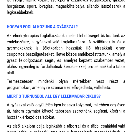
horgászat, sport, lovaglás, magaskötélpálya, állandó játszósarok a
legkisebbeknek.
HOGYAN FOGLALKOZUNK A GYÁSSZAL?
Az élményterápiás foglalkozások mellett lehetőséget biztosítunk az
emlékezésre, a gyásszal való foglalkozásra. A szülőknek is és a
gyermekeknek is (életkorban hozzájuk illő társakkal) olyan
csoportos beszélgetéseket, illetve közös emlékezést tartunk, amely a
gyász feldolgozását segíti, és amelyet képzett szakember vezet,
akihez egyénileg is fordulhatnak kérdéseikkel, problémáikkal a tábor
alatt.
Természetesen mindenki olyan mértékben vesz részt a
programokon, amennyire számára ez elfogadható, vállalható.
MIÉRT 3 TURNUSBÓL ÁLL EGY LÉLEKMADÁR CIKLUS?
A gyásszal való együttélés igen hosszú folyamat, mi ebben egy éven
át, három egymást követő táborban szeretnénk segíteni, kísérni a
hozzánk érkező családokat.
Az első alkalom célja leginkább a táborral és a többi családdal való